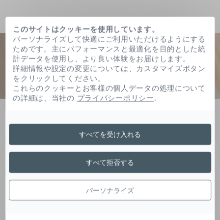
このサイトはクッキーを使用しています。
パーソナライズして快適にご利用いただけるようにする
ためです。主にパフォーマンスと最適化を目的とした統
計データを使用し、より良い体験をお届けします。
詳細情報や設定の変更については、カスタマイズボタン
をクリックしてください。
これらのクッキーとお客様の個人データの処理について
の詳細は、当社の
プライバシーポリシー
.
ホーム
グルコース
すべてを受け入れる
グルコース
すべて拒否する
パーソナライズ
肌に元々存在する糖は肌に輝きを与える特性を持
ち、ゆらいだ肌をおだやかに整え、若々しい肌印