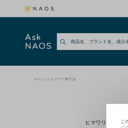
Ask
NAOS
ホーム
ヒマワリ種子油
こ
ヒマワリ油が持つ
パ