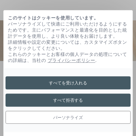
このサイトはクッキーを使用しています。
パーソナライズして快適にご利用いただけるようにする
ためです。主にパフォーマンスと最適化を目的とした統
計データを使用し、より良い体験をお届けします。
詳細情報や設定の変更については、カスタマイズボタン
をクリックしてください。
これらのクッキーとお客様の個人データの処理について
の詳細は、当社の
プライバシーポリシー
.
ホーム
クロミグワ根皮エキス
すべてを受け入れる
クロミグワ根皮エキス
すべて拒否する
パーソナライズ
マグワ根皮エキスは皮膚保護剤、保湿剤、皮膚コ
ンディショニング剤などで使用されます。