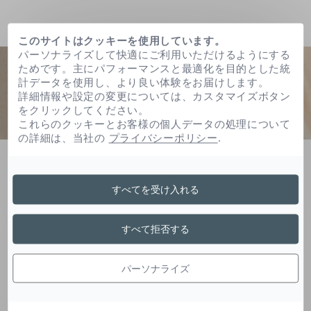
このサイトはクッキーを使用しています。
パーソナライズして快適にご利用いただけるようにする
ためです。主にパフォーマンスと最適化を目的とした統
計データを使用し、より良い体験をお届けします。
詳細情報や設定の変更については、カスタマイズボタン
をクリックしてください。
これらのクッキーとお客様の個人データの処理について
の詳細は、当社の
プライバシーポリシー
.
ホーム
没食子酸ドデシル
すべてを受け入れる
没食子酸ドデシル
すべて拒否する
パーソナライズ
没食子酸誘導体は肌をおだやかに、健やかに整え
ます。