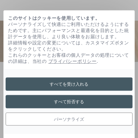
このサイトはクッキーを使用しています。
パーソナライズして快適にご利用いただけるようにする
ためです。主にパフォーマンスと最適化を目的とした統
計データを使用し、より良い体験をお届けします。
詳細情報や設定の変更については、カスタマイズボタン
をクリックしてください。
これらのクッキーとお客様の個人データの処理について
の詳細は、当社の
プライバシーポリシー
.
ホーム
Ｐｃａ－ｎａ
すべてを受け入れる
Ｐｃａ－Ｎａ
すべて拒否する
パーソナライズ
肌に元々存在するグルタミン酸誘導体は潤いを与
え、肌の表層の水分量を増やします。