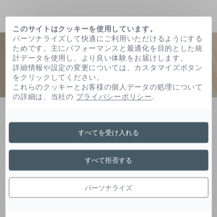
このサイトはクッキーを使用しています。
パーソナライズして快適にご利用いただけるようにする
ためです。主にパフォーマンスと最適化を目的とした統
計データを使用し、より良い体験をお届けします。
詳細情報や設定の変更については、カスタマイズボタン
をクリックしてください。
これらのクッキーとお客様の個人データの処理について
の詳細は、当社の
プライバシーポリシー
.
ホーム
ポリソルベート２０
すべてを受け入れる
ポリソルベート２０
すべて拒否する
パーソナライズ
脂肪酸とソルビタンの誘導体は乳化と安定化の役
割を持ち、乳液の形成を可能にし、製剤の均質性