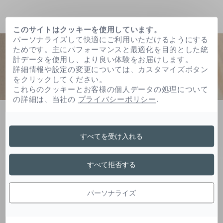
このサイトはクッキーを使用しています。
パーソナライズして快適にご利用いただけるようにする
ためです。主にパフォーマンスと最適化を目的とした統
計データを使用し、より良い体験をお届けします。
詳細情報や設定の変更については、カスタマイズボタン
をクリックしてください。
これらのクッキーとお客様の個人データの処理について
の詳細は、当社の
プライバシーポリシー
.
ホーム
ラウレス－３
すべてを受け入れる
ラウレス－３
すべて拒否する
パーソナライズ
脂肪アルコール誘導体は乳化と安定化の役割を持
ち、テクスチャーの形成を可能にし、製剤の均質