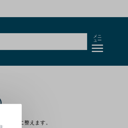
メニ
ュー
）
やかな肌に整えます。
主