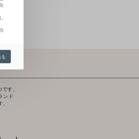
良
し
当
れる
つです。
ランド
す。