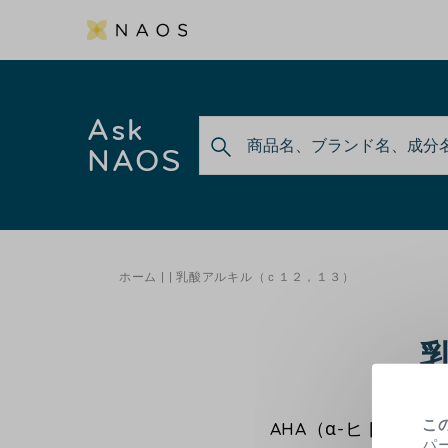
Ask
NAOS
ホーム
乳酸アルキル（ｃ１２，１３）
こ
AHA（α-ヒドロ
パ