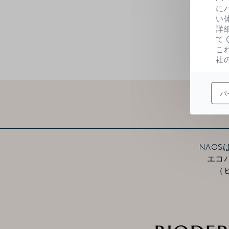
に
い
詳
て
こ
社
パ
NAO
エコ
（