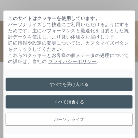
このサイトはクッキーを使用しています。
パーソナライズして快適にご利用いただけるようにする
ためです。主にパフォーマンスと最適化を目的とした統
計データを使用し、より良い体験をお届けします。
詳細情報や設定の変更については、カスタマイズボタン
をクリックしてください。
これらのクッキーとお客様の個人データの処理について
の詳細は、当社の
プライバシーポリシー
.
ホーム
ステアリルジメチコン
すべてを受け入れる
ステアリルジメチコン
すべて拒否する
パーソナライズ
シリコンは製剤の感覚的な魅力を広げ、心地よい
使用感をもたらします。また、テクスチャーにも