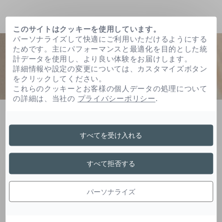
このサイトはクッキーを使用しています。
パーソナライズして快適にご利用いただけるようにする
ためです。主にパフォーマンスと最適化を目的とした統
計データを使用し、より良い体験をお届けします。
詳細情報や設定の変更については、カスタマイズボタン
をクリックしてください。
これらのクッキーとお客様の個人データの処理について
の詳細は、当社の
プライバシーポリシー
.
ホーム
炭酸プロピレン
すべてを受け入れる
炭酸プロピレン
すべて拒否する
パーソナライズ
炭酸エステルは製剤の安定化やテクスチャーの均
質化のために使用されます。