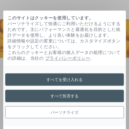
このサイトはクッキーを使用しています。
パーソナライズして快適にご利用いただけるようにする
ためです。主にパフォーマンスと最適化を目的とした統
計データを使用し、より良い体験をお届けします。
詳細情報や設定の変更については、カスタマイズボタン
をクリックしてください。
これらのクッキーとお客様の個人データの処理について
の詳細は、当社の
プライバシーポリシー
.
ホーム
独自処方・技術
独自処方フォトリバース
すべてを受け入れる
独自処方フォトリバース
すべて拒否する
パーソナライズ
太陽光線への過度の露出は紫外線や乾燥によるシ
ミ・ソバカスの形成に関与します。３つの有効成