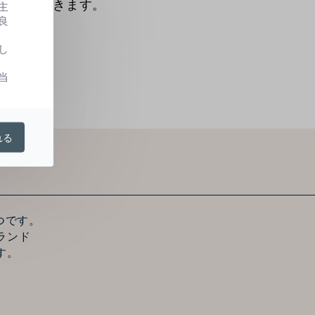
肌印象に導きます。
主
良
し
当
れる
つです。
ランド
す。