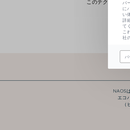
このテクノロジー
パ
に
い
詳
て
こ
社
パ
NAO
エコ
（