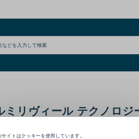
ルミリヴィール テクノロジ
燥によって、肌トーンのバランスが不均一になる場合
のサイトはクッキーを使用しています。