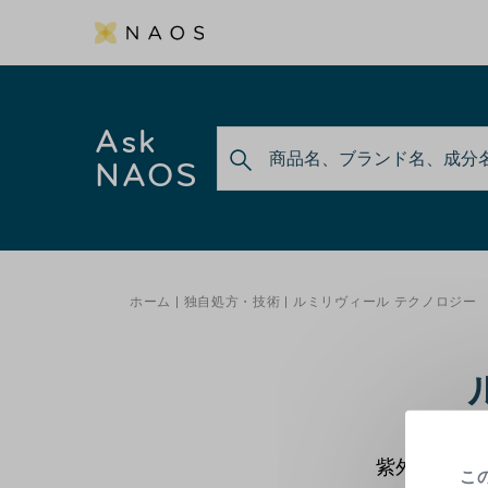
Ask
NAOS
ホーム
独自処方・技術
ルミリヴィール テクノロジー
紫外線や乾
こ