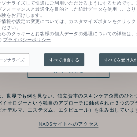
は肌トーンを均一に整え、透明感のある、若々しい
ーソナライズして快適にご利用いただけるようにするためです。
パフォーマンスと最適化を目的とした統計データを使用し、より
体験をお届けします。
細情報や設定の変更については、カスタマイズボタンをクリック
ください。
れらのクッキーとお客様の個人データの処理についての詳細は、
の
プライバシーポリシー
.
ーソナライズ
すべて拒否する
すべてを受け入
お問い合わせ
Sは、世界でも例を見ない、独立資本のスキンケア企業のひと
バイオロジーという独自のアプローチに触発された３つのブ
ビオデルマ、エステダム、エタピュール）を生み出していま
NAOSサイトへのアクセス