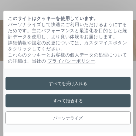
このサイトはクッキーを使用しています。
パーソナライズして快適にご利用いただけるようにする
ためです。主にパフォーマンスと最適化を目的とした統
計データを使用し、より良い体験をお届けします。
詳細情報や設定の変更については、カスタマイズボタン
をクリックしてください。
これらのクッキーとお客様の個人データの処理について
の詳細は、当社の
プライバシーポリシー
.
ホーム
アニス酸ｎａ
すべてを受け入れる
アニス酸Ｎａ
すべて拒否する
パーソナライズ
アニス酸誘導体は製剤の均質性や安定性をもたら
します。