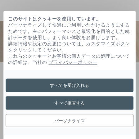
このサイトはクッキーを使用しています。
パーソナライズして快適にご利用いただけるようにする
ためです。主にパフォーマンスと最適化を目的とした統
計データを使用し、より良い体験をお届けします。
詳細情報や設定の変更については、カスタマイズボタン
をクリックしてください。
これらのクッキーとお客様の個人データの処理について
の詳細は、当社の
プライバシーポリシー
.
ホーム
Ｂｈｔ
すべてを受け入れる
Ｂｈｔ
すべて拒否する
パーソナライズ
芳香族誘導体は抗酸化の役割を持ち、含まれてい
る成分の酸化を防ぎます。