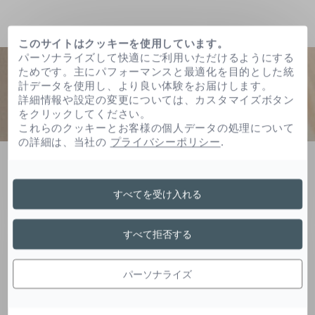
このサイトはクッキーを使用しています。
パーソナライズして快適にご利用いただけるようにする
ためです。主にパフォーマンスと最適化を目的とした統
計データを使用し、より良い体験をお届けします。
詳細情報や設定の変更については、カスタマイズボタン
をクリックしてください。
これらのクッキーとお客様の個人データの処理について
の詳細は、当社の
プライバシーポリシー
.
ホーム
（ｃ２０－２２）アルコール
すべてを受け入れる
（Ｃ２０－２２）アルコ
すべて拒否する
ール
パーソナライズ