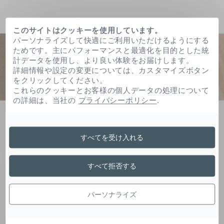
このサイトはクッキーを使用しています。
パーソナライズして快適にご利用いただけるようにする
ためです。主にパフォーマンスと最適化を目的とした統
計データを使用し、より良い体験をお届けします。
詳細情報や設定の変更については、カスタマイズボタン
をクリックしてください。
これらのクッキーとお客様の個人データの処理について
の詳細は、当社の
プライバシーポリシー
.
ホーム
ヘキシルデカノール
すべてを受け入れる
ヘキシルデカノール
すべて拒否する
パーソナライズ
脂肪アルコールは製剤を安定させたり、テクスチ
ャーを均質化するために使用されます。