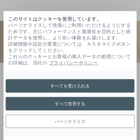
このサイトはクッキーを使用しています。
パーソナライズして快適にご利用いただけるようにする
ためです。主にパフォーマンスと最適化を目的とした統
計データを使用し、より良い体験をお届けします。
詳細情報や設定の変更については、カスタマイズボタン
をクリックしてください。
これらのクッキーとお客様の個人データの処理について
の詳細は、当社の
プライバシーポリシー
.
ホーム
カノラ油
すべてを受け入れる
カノラ油
すべて拒否する
パーソナライズ
菜種油の栄養分が、脂質を供給し、肌の保護膜と
表皮の構造を強化します。