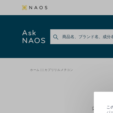
Ask
NAOS
ホーム
カプリリルメチコン
こ
シリコン
パ