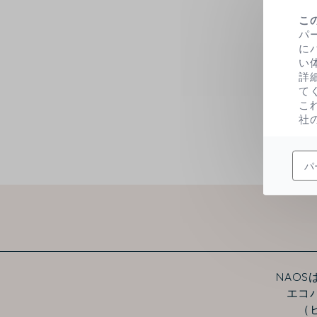
こ
パ
また
に
い
詳
て
こ
社
パ
NAO
エコ
（