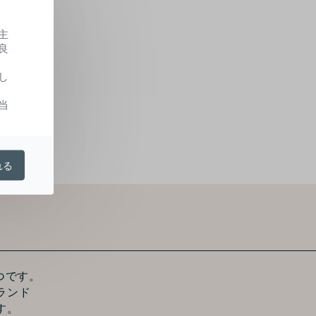
主
ます。
良
し
当
れる
つです。
ランド
す。