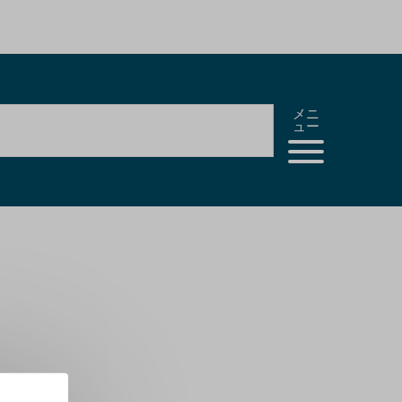
メニ
ュー
。