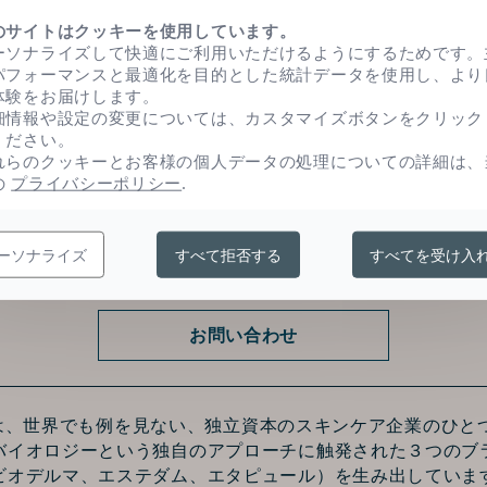
のサイトはクッキーを使用しています。
ーソナライズして快適にご利用いただけるようにするためです。
、防腐剤の特性を持ち、微生物汚染から製剤を守り
パフォーマンスと最適化を目的とした統計データを使用し、より
体験をお届けします。
細情報や設定の変更については、カスタマイズボタンをクリック
ください。
れらのクッキーとお客様の個人データの処理についての詳細は、
の
プライバシーポリシー
.
ーソナライズ
すべて拒否する
すべてを受け入
お問い合わせ
Sは、世界でも例を見ない、独立資本のスキンケア企業のひと
バイオロジーという独自のアプローチに触発された３つのブ
ビオデルマ、エステダム、エタピュール）を生み出していま