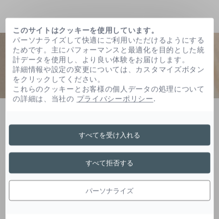
このサイトはクッキーを使用しています。
パーソナライズして快適にご利用いただけるようにする
ためです。主にパフォーマンスと最適化を目的とした統
計データを使用し、より良い体験をお届けします。
詳細情報や設定の変更については、カスタマイズボタン
をクリックしてください。
これらのクッキーとお客様の個人データの処理について
の詳細は、当社の
プライバシーポリシー
.
ホーム
（スチレン／アクリレーツ）コポリマー
すべてを受け入れる
（スチレン／アクリレー
すべて拒否する
ツ）コポリマー
パーソナライズ