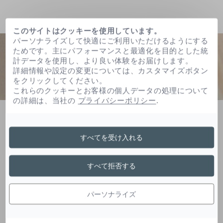
このサイトはクッキーを使用しています。
パーソナライズして快適にご利用いただけるようにする
ためです。主にパフォーマンスと最適化を目的とした統
計データを使用し、より良い体験をお届けします。
詳細情報や設定の変更については、カスタマイズボタン
をクリックしてください。
これらのクッキーとお客様の個人データの処理について
の詳細は、当社の
プライバシーポリシー
.
ホーム
トリベヘニンｐｅｇ－２０エステルズ
すべてを受け入れる
トリベヘニンＰｅｇ－２
すべて拒否する
０エステルズ
パーソナライズ