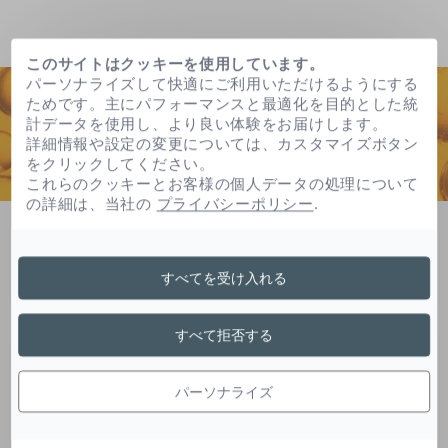
このサイトはクッキーを使用しています。
パーソナライズして快適にご利用いただけるようにする
ためです。主にパフォーマンスと最適化を目的とした統
計データを使用し、より良い体験をお届けします。
詳細情報や設定の変更については、カスタマイズボタン
をクリックしてください。
これらのクッキーとお客様の個人データの処理について
の詳細は、当社の
プライバシーポリシー
.
ホーム
独自処方・技術
独自処方フォトリバース
すべてを受け入れる
独自処方フォトリバース
すべて拒否する
パーソナライズ
太陽光線への過度の露出は紫外線や乾燥によるシ
ミ・ソバカスの形成に関与します。３つの有効成