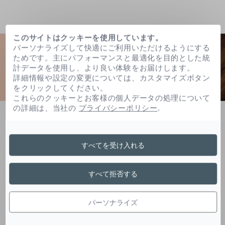
このサイトはクッキーを使用しています。
パーソナライズして快適にご利用いただけるようにする
ためです。主にパフォーマンスと最適化を目的とした統
計データを使用し、より良い体験をお届けします。
詳細情報や設定の変更については、カスタマイズボタン
をクリックしてください。
これらのクッキーとお客様の個人データの処理について
の詳細は、当社の
プライバシーポリシー
.
ホーム
よくある質問
Do you measure the impact of your sun care products on
coral?
すべてを受け入れる
すべて拒否する
LISTE DES QUESTIONS
パーソナライズ
Do you measure the impact of